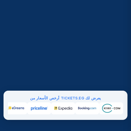
يعرض لك TICKETS.EG أرخص الأسعار من