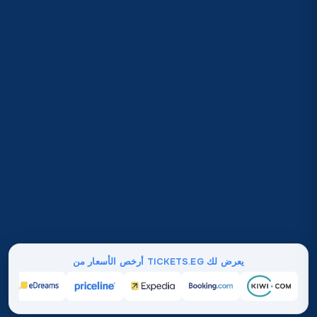
يعرض لك TICKETS.EG أرخص الأسعار من