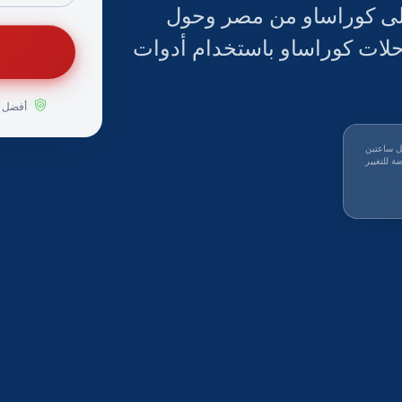
لى كوراساو من مصر وحول
لات كوراساو باستخدام أدوات
أفضل ا
ل ساعتين
ة للتغيير