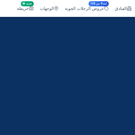
ابتداءً من $10
جديد 🤟
الفنادق
عروض الرحلات الجوية
الوجهات
خريطة