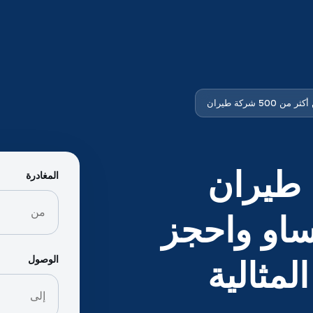
ن 500 شركة طيران
طيران
المغادرة
ساو واحجز
الوصول
لمثالية